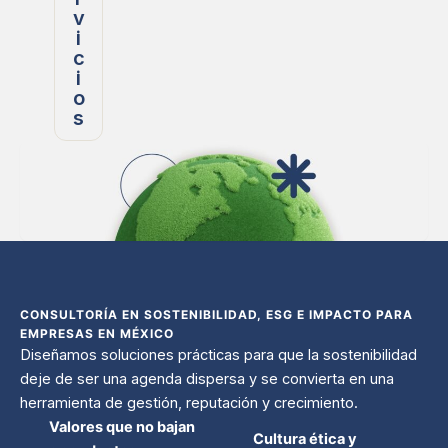
v
i
c
i
o
s
CONSULTORÍA EN SOSTENIBILIDAD, ESG E IMPACTO PARA
EMPRESAS EN MÉXICO
Diseñamos soluciones prácticas para que la sostenibilidad
deje de ser una agenda dispersa y se convierta en una
herramienta de gestión, reputación y crecimiento.
Valores que no bajan
Cultura ética y