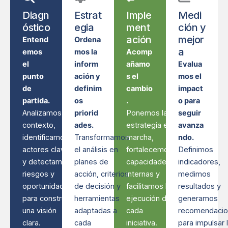
Diagn
Estrat
Imple
Medi
óstico
egia
ment
ción y
ación
mejor
Entend
Ordena
a
emos
mos la
Acomp
el
inform
añamo
Evalua
punto
ación y
s el
mos el
de
definim
cambio
impact
partida.
os
.
o para
Analizamos el
priorid
Ponemos la
seguir
contexto,
ades.
estrategia en
avanza
identificamos
Transformamos
marcha,
ndo.
actores clave
el análisis en
fortalecemos
Definimos
y detectamos
planes de
capacidades
indicadores,
riesgos y
acción, criterios
internas y
medimos
oportunidades
de decisión y
facilitamos la
resultados y
para construir
herramientas
ejecución de
generamos
una visión
adaptadas a
cada
recomendaci
clara.
cada
iniciativa.
para impulsar 