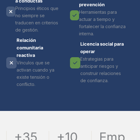
a conductas
prevención
Principios éticos que
Herramientas para
no siempre se
actuar a tiempo y
traducen en criterios
fortalecer la confianza
de gestión.
interna.
Relación
Licencia social para
comunitaria
operar
reactiva
Estrategias para
Vínculos que se
anticipar riesgos y
activan cuando ya
construir relaciones
existe tensión o
de confianza.
conflicto.
+35
+10
Emp