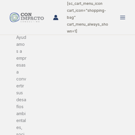
Ir
[sc_cart_menu_icon
al
cart_icon="shopping-
contenido
bag"
cart_menu_always_sho
wn=1]
Ayud
amo
s a
empr
esas
a
conv
ertir
sus
desa
fíos
ambi
ental
es,
soci