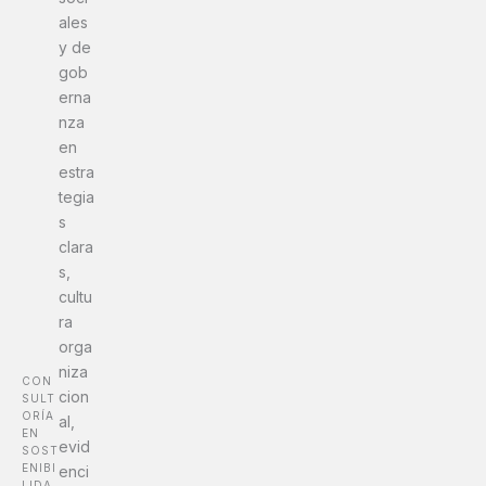
ales
y de
gob
erna
nza
en
estra
tegia
s
clara
s,
cultu
ra
orga
niza
CON
cion
SULT
ORÍA
al,
EN
evid
SOST
ENIBI
enci
LIDA